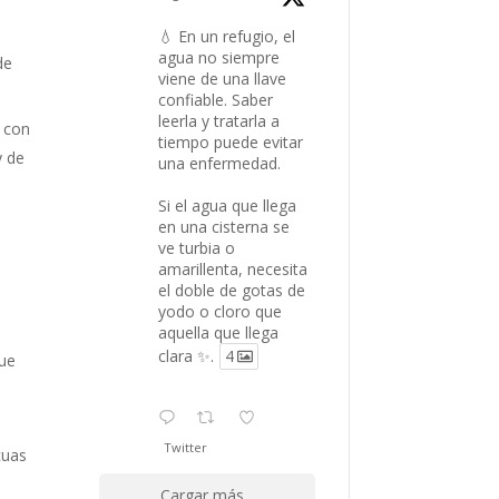
💧 En un refugio, el
agua no siempre
de
viene de una llave
confiable. Saber
leerla y tratarla a
r con
tiempo puede evitar
y de
una enfermedad.
Si el agua que llega
en una cisterna se
ve turbia o
amarillenta, necesita
el doble de gotas de
yodo o cloro que
aquella que llega
clara ✨.
4
que
Twitter
cuas
s
Cargar más...