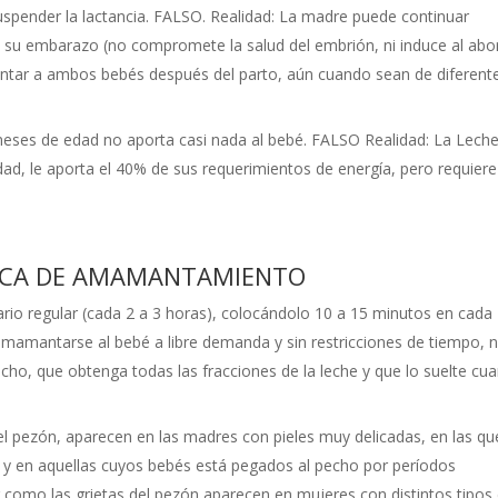
pender la lactancia. FALSO. Realidad: La madre puede continuar
a su embarazo (no compromete la salud del embrión, ni induce al abo
antar a ambos bebés después del parto, aún cuando sean de diferent
ses de edad no aporta casi nada al bebé. FALSO Realidad: La Lech
d, le aporta el 40% de sus requerimientos de energía, pero requiere
NICA DE AMAMANTAMIENTO
io regular (cada 2 a 3 horas), colocándolo 10 a 15 minutos en cada
amantarse al bebé a libre demanda y sin restricciones de tiempo, n
echo, que obtenga todas las fracciones de la leche y que lo suelte cu
el pezón, aparecen en las madres con pieles muy delicadas, en las qu
 y en aquellas cuyos bebés está pegados al pecho por períodos
 como las grietas del pezón aparecen en mujeres con distintos tipos