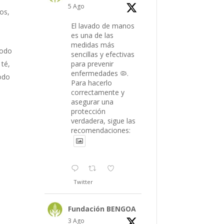
5 Ago
os,
El lavado de manos
es una de las
medidas más
todo
sencillas y efectivas
 té,
para prevenir
enfermedades 🦠.
todo
Para hacerlo
correctamente y
asegurar una
protección
verdadera, sigue las
recomendaciones:
Twitter
Fundación BENGOA
3 Ago