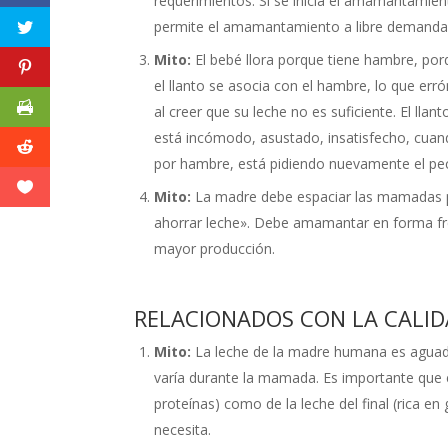
requerimientos. Si se inicia el amamantamien
permite el amamantamiento a libre demanda, 
Mito:
El bebé llora porque tiene hambre, por
el llanto se asocia con el hambre, lo que e
al creer que su leche no es suficiente. El l
está incómodo, asustado, insatisfecho, cuand
por hambre, está pidiendo nuevamente el pec
Mito:
La madre debe espaciar las mamadas pa
ahorrar leche». Debe amamantar en forma fr
mayor producción.
RELACIONADOS CON LA CALID
Mito:
La leche de la madre humana es aguad
varía durante la mamada. Es importante que e
proteínas) como de la leche del final (rica 
necesita.