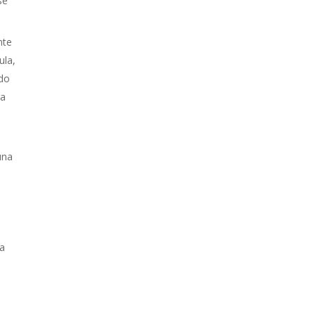
se
nte
ula,
ndo
ra
una
na