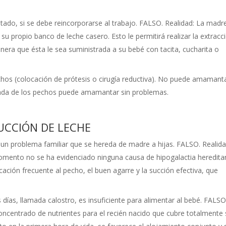
o, si se debe reincorporarse al trabajo. FALSO. Realidad: La madr
u propio banco de leche casero. Esto le permitirá realizar la extracc
nera que ésta le sea suministrada a su bebé con tacita, cucharita o
echos (colocación de prótesis o cirugía reductiva). No puede amamanta
ada de los pechos puede amamantar sin problemas.
UCCIÓN DE LECHE
un problema familiar que se hereda de madre a hijas. FALSO. Realida
omento no se ha evidenciado ninguna causa de hipogalactia hereditar
cación frecuente al pecho, el buen agarre y la succión efectiva, que
días, llamada calostro, es insuficiente para alimentar al bebé. FALSO
n concentrado de nutrientes para el recién nacido que cubre totalmente