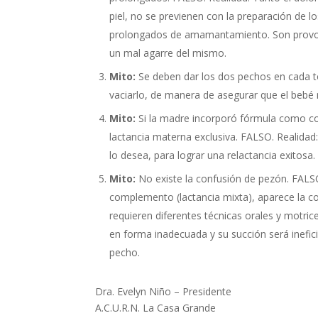
piel, no se previenen con la preparación de 
prolongados de amamantamiento. Son provoca
un mal agarre del mismo.
Mito:
Se deben dar los dos pechos en cada t
vaciarlo, de manera de asegurar que el bebé 
Mito:
Si la madre incorporó fórmula como co
lactancia materna exclusiva. FALSO. Realidad
lo desea, para lograr una relactancia exitosa.
Mito:
No existe la confusión de pezón. FALS
complemento (lactancia mixta), aparece la co
requieren diferentes técnicas orales y motric
en forma inadecuada y su succión será inefici
pecho.
Dra. Evelyn Niño – Presidente
A.C.U.R.N. La Casa Grande