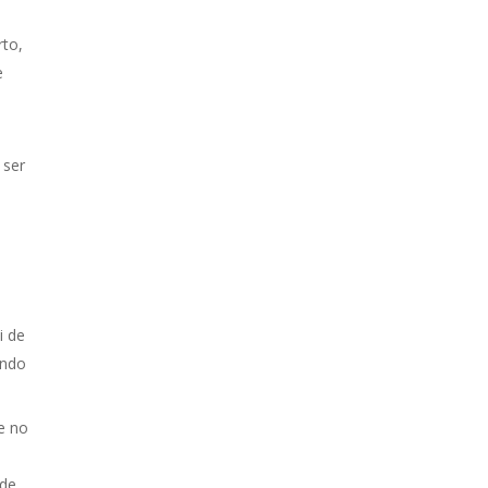
rto,
e
e
 ser
i de
ando
e no
 de