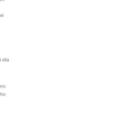
na
 ella
ero
cho