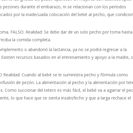
los pezones durante el embarazo, ni se relacionan con los períodos
dos por la inadecuada colocación del bebé al pecho, que condicio
oma. FALSO: Realidad: Se debe dar de un solo pecho por toma hasta
reciba la comida completa.
mplemento o abandonó la lactancia, ya no se podrá regresar a la
: Existen recursos basados en el entrenamiento y apoyo a la madre, si
O Realidad: Cuando al bebé se le suministra pecho y fórmula como
nfusión de pezón. La alimentación al pecho y la alimentación por tet
es. Como succionar del tetero es más fácil, el bebé va a agarrar el pe
ente, lo que hace que se sienta insatisfecho y que a larga rechace el