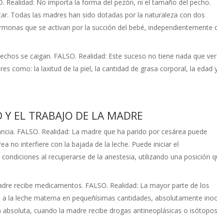
Realidad: No importa la forma del pezón, ni el tamaño del pecho.
. Todas las madres han sido dotadas por la naturaleza con dos
rmonas que se activan por la succión del bebé, independientemente 
echos se caigan. FALSO. Realidad: Este suceso no tiene nada que ve
 como: la laxitud de la piel, la cantidad de grasa corporal, la edad 
 Y EL TRABAJO DE LA MADRE
ancia. FALSO. Realidad: La madre que ha parido por cesárea puede
no interfiere con la bajada de la leche. Puede iniciar el
ondiciones al recuperarse de la anestesia, utilizando una posición 
madre recibe medicamentos. FALSO. Realidad: La mayor parte de los
n a la leche materna en pequeñísimas cantidades, absolutamente ino
n absoluta, cuando la madre recibe drogas antineoplásicas o isótopo