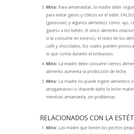
Mito:
Para amamantar, la madre debe seguir 
para evitar gases y cólicos en el bebé. FALS
(gaseosas) y algunos alimentos como: ajo, ceb
gases» a los bebés. El único alimento relaci
si la consume en exceso), el resto de los ali
café y chocolates, los cuales pueden provocar
lo que comía durante el embarazo.
Mito:
La madre debe consumir ciertos alimen
alimento aumenta la producción de leche.
Mito:
La madre no puede ingerir alimentos 
atragantarse» o «hacerle daño la leche mate
mientras amamanta, sin problemas.
RELACIONADOS CON LA ESTÉT
Mito:
Las madre que tienen los pechos peque