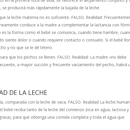
to en la primera hora de vida, se favorece el alojamiento conjunto y 
se producirá más rápidamente la bajada de la leche.
que la leche materna no es suficiente. FALSO. Realidad: Frecuenteme
rróneamente conduce a la madre a complementar la lactancia con fórm
lanto es la forma como el bebé se comunica, cuando tiene hambre, cua
o siente dolor o cuando requiere contacto o consuelo. Si el bebé llo
ho y no que se le dé tetero.
ra que los pechos se llenen. FALSO. Realidad: La madre «no debe
ecuente, a mayor succión y frecuente vaciamiento del pecho, habrá 
AD DE LA LECHE
a, comparada con la leche de vaca. FALSO. Realidad La leche huma
l bebé reciba tanto de la leche del comienzo (rica en agua, lactosa y
en grasa), para que obtenga una comida completa y toda el agua que