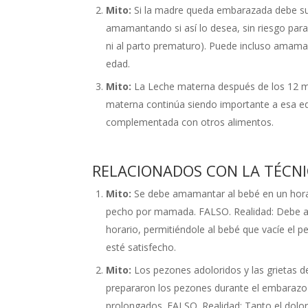
Mito:
Si la madre queda embarazada debe sus
amamantando si así lo desea, sin riesgo par
ni al parto prematuro). Puede incluso amam
edad.
Mito:
La Leche materna después de los 12 me
materna continúa siendo importante a esa eda
complementada con otros alimentos.
RELACIONADOS CON LA TÉC
Mito:
Se debe amamantar al bebé en un horar
pecho por mamada. FALSO. Realidad: Debe am
horario, permitiéndole al bebé que vacíe el p
esté satisfecho.
Mito:
Los pezones adoloridos y las grietas d
prepararon los pezones durante el embarazo
prolongados. FALSO. Realidad: Tanto el dolor