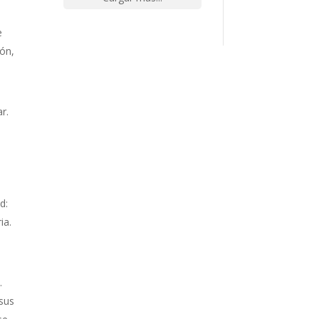
e
ión,
r.
d:
ia.
.
 sus