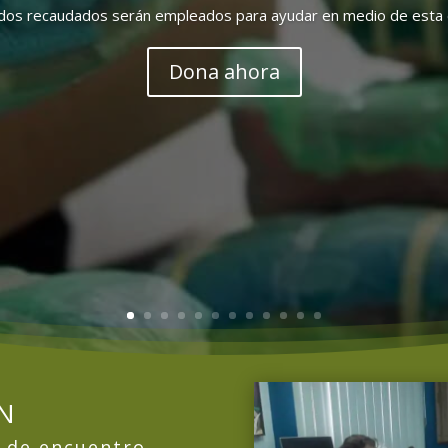
dos recaudados serán empleados para ayudar en medio de esta difí
Dona ahora
AN
 de encuentro