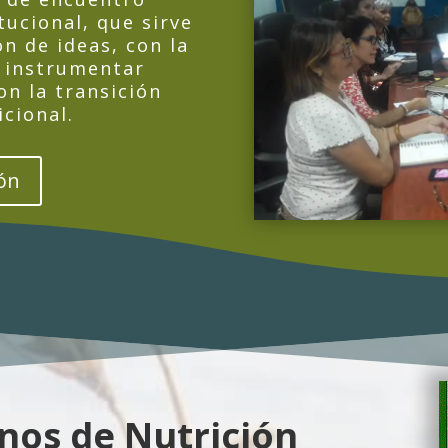
itucional, que sirve
ón de ideas, con la
e instrumentar
on la transición
icional.
ón
nos de Nutrición