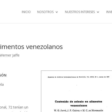
INICIO
NOSOTROS
NUESTROS INTERESES
INV
alimentos venezolanos
Werner Jaffe
AGÓN
ela
nal, 72 tenían un