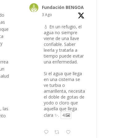
Fundación BENGOA
3 Ago
ndo
das
💧 En un refugio, el
foque
agua no siempre
ta
viene de una llave
 y
confiable. Saber
leerla y tratarla a
tiempo puede evitar
una enfermedad.
arrea
 un
Si el agua que llega
salud
en una cisterna se
ve turbia o
amarillenta, necesita
el doble de gotas de
yodo o cloro que
aquella que llega
, las
clara ✨.
4
nto