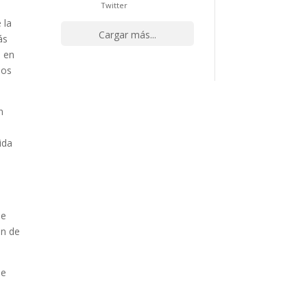
Twitter
 la
Cargar más...
ás
n en
los
n
ida
ue
ón de
de