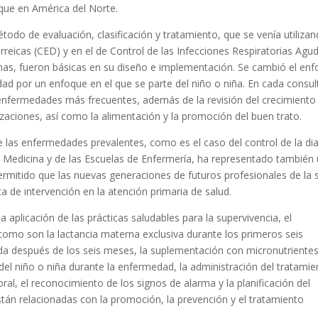
que en América del Norte.
método de evaluación, clasificación y tratamiento, que se venía utiliza
eicas (CED) y en el de Control de las Infecciones Respiratorias Agu
amas, fueron básicas en su diseño e implementación. Se cambió el en
dad por un enfoque en el que se parte del niño o niña. En cada consul
 enfermedades más frecuentes, además de la revisión del crecimiento
nizaciones, así como la alimentación y la promoción del buen trato.
 las enfermedades prevalentes, como es el caso del control de la di
de Medicina y de las Escuelas de Enfermería, ha representado también
ermitido que las nuevas generaciones de futuros profesionales de la 
 de intervención en la atención primaria de salud.
plicación de las prácticas saludables para la supervivencia, el
, como son la lactancia materna exclusiva durante los primeros seis
 después de los seis meses, la suplementación con micronutrientes
del niño o niña durante la enfermedad, la administración del tratamie
ral, el reconocimiento de los signos de alarma y la planificación del
tán relacionadas con la promoción, la prevención y el tratamiento