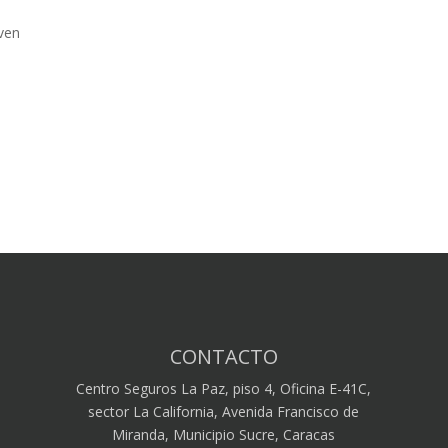
oven
CONTACTO
Centro Seguros La Paz, piso 4, Oficina E-41C,
sector La California, Avenida Francisco de
Miranda, Municipio Sucre, Caracas