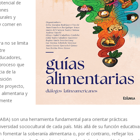
otencial de
ones
urales y
 y comer en
ra no se limita
tre
educadores,
 proceso que
cia de la
sición
ste proyecto,
 alimentaria y
amente
ABA) son una herramienta fundamental para orientar prácticas
iversidad sociocultural de cada país. Más allá de su función educativa
fomentar la soberanía alimentaria o, por el contrario, reflejar los