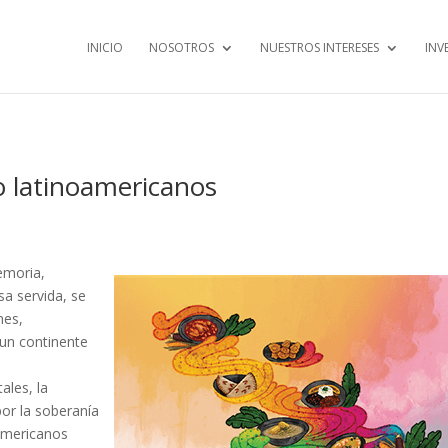
INICIO
NOSOTROS
NUESTROS INTERESES
INV
go latinoamericanos
emoria,
sa servida, se
nes,
 un continente
les, la
por la soberanía
noamericanos