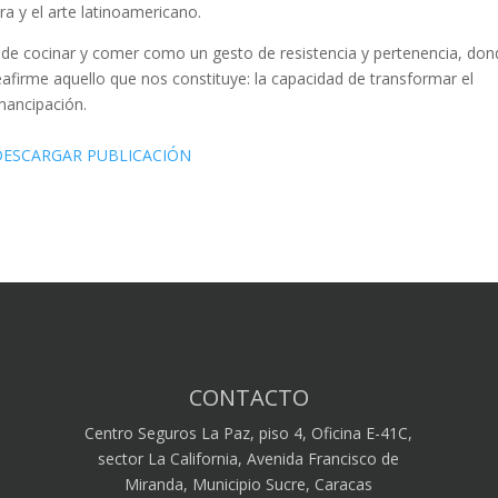
ra y el arte latinoamericano.
to de cocinar y comer como un gesto de resistencia y pertenencia, do
eafirme aquello que nos constituye: la capacidad de transformar el
mancipación.
DESCARGAR PUBLICACIÓN
CONTACTO
Centro Seguros La Paz, piso 4, Oficina E-41C,
sector La California, Avenida Francisco de
Miranda, Municipio Sucre, Caracas