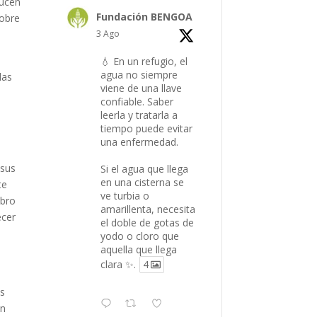
ducen
Fundación BENGOA
sobre
3 Ago
💧 En un refugio, el
agua no siempre
las
viene de una llave
confiable. Saber
leerla y tratarla a
tiempo puede evitar
una enfermedad.
 sus
Si el agua que llega
en una cisterna se
te
ve turbia o
ibro
amarillenta, necesita
ecer
el doble de gotas de
yodo o cloro que
aquella que llega
clara ✨.
4
as
on