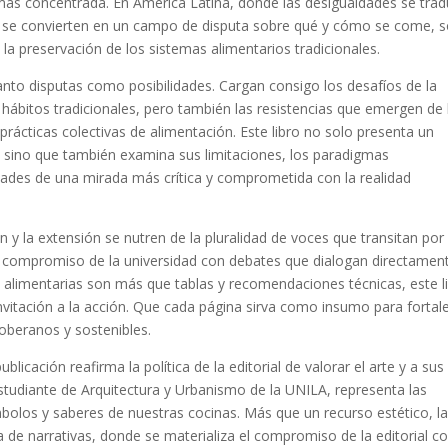
 más concentrada. En América Latina, donde las desigualdades se tra
A se convierten en un campo de disputa sobre qué y cómo se come, 
la preservación de los sistemas alimentarios tradicionales.
tanto disputas como posibilidades. Cargan consigo los desafíos de la
e hábitos tradicionales, pero también las resistencias que emergen de 
prácticas colectivas de alimentación. Este libro no solo presenta un
, sino que también examina sus limitaciones, los paradigmas
idades de una mirada más crítica y comprometida con la realidad
n y la extensión se nutren de la pluralidad de voces que transitan por
el compromiso de la universidad con debates que dialogan directamen
as alimentarias son más que tablas y recomendaciones técnicas, este l
nvitación a la acción. Que cada página sirva como insumo para fortal
soberanos y sostenibles.
cación reafirma la política de la editorial de valorar el arte y a sus
 estudiante de Arquitectura y Urbanismo de la UNILA, representa las
ímbolos y saberes de nuestras cocinas. Más que un recurso estético, l
 de narrativas, donde se materializa el compromiso de la editorial c